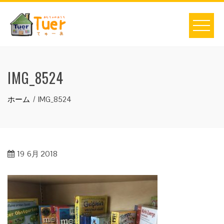
Skip
to
content
IMG_8524
ホーム
IMG_8524
19
6月 2018