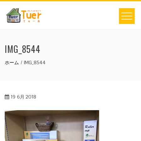
Skip
to
content
IMG_8544
ホーム
IMG_8544
19
6月 2018